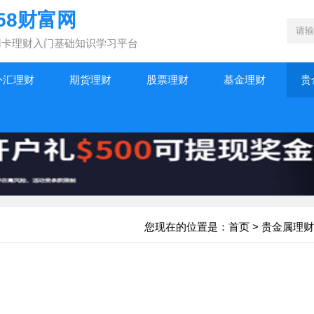
58财富网
|信用卡理财入门基础知识学习平台
外汇理财
期货理财
股票理财
基金理财
贵
您现在的位置是：
首页
>
贵金属理财