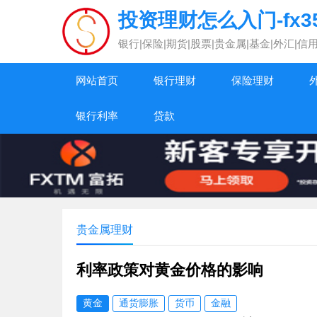
投资理财怎么入门-fx3
银行|保险|期货|股票|贵金属|基金|外汇
网站首页
银行理财
保险理财
银行利率
贷款
贵金属理财
利率政策对黄金价格的影响
黄金
通货膨胀
货币
金融