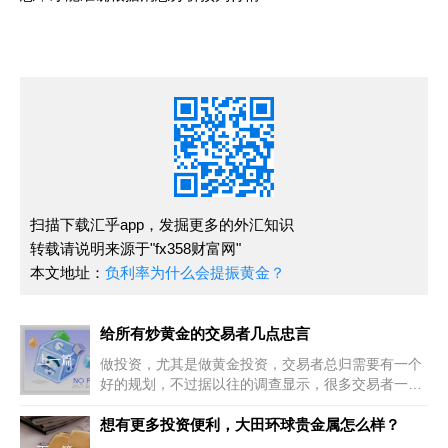
扫描下载汇乎app，发掘更多的外汇知识
转载请说明来源于"fx358财富网"
本文地址：
负利率为什么会提振黄金？
给所有炒黄金的交易者几点忠言
上一篇
做投资，尤其是做黄金投资，交易者总归需要有一个
好的规划，不过据以往的调查显示，很多交易者一直
都是处于激烈的看涨心理状态之中，这根本就不用
说，在任何时候它都是一个值得让人警惕
想有更多投资便利，大田环球贵金属怎么样？