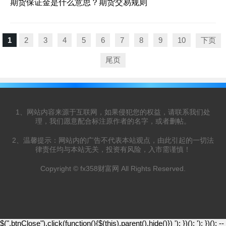
期货保证金是什么意思？期货交易规则
1
2
3
4
5
6
7
8
9
10
下页
尾页
1、网站内容来源于互联网，如果侵犯您的权益，请联系我们处
理，我们愿意配合标注原作者的名字，或者删帖。
2、温馨提示：网站内的广告不代表本站观点，由此引起的一切法
律责任均与本站无关，投资有风险，入市需谨慎！
Copyright © fx358财富网 All Rights Reserved.
$(".btnClose").click(function(){$(this).parent().hide()})
'); })();
'); })();
--