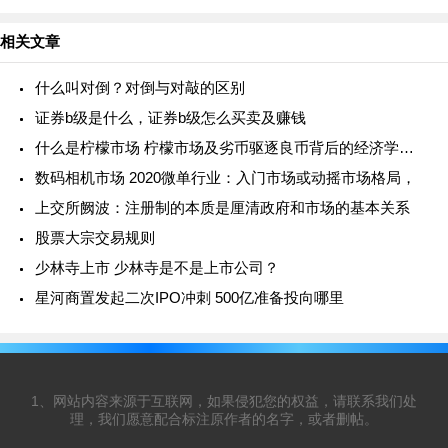
专业的投资公司，由一群具
相关文章
什么叫对倒？对倒与对敲的区别
证券b级是什么，证券b级怎么买卖及赚钱
什么是柠檬市场 柠檬市场及劣币驱逐良币背后的经济学现象
数码相机市场 2020微单行业：入门市场或动摇市场格局，
上交所阙波：注册制的本质是厘清政府和市场的基本关系
股票大宗交易规则
少林寺上市 少林寺是不是上市公司？
星河商置发起二次IPO冲刺 500亿准备投向哪里
1、网站内容来源于互联网，如果侵犯您的权益，请联系我们处
理，我们愿意配合标注原作者的名字，或者删帖。