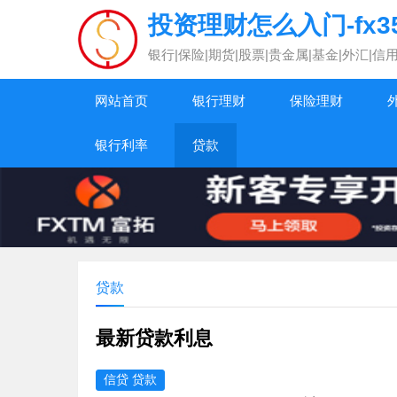
投资理财怎么入门-fx3
银行|保险|期货|股票|贵金属|基金|外汇
网站首页
银行理财
保险理财
银行利率
贷款
贷款
最新贷款利息
信贷 贷款