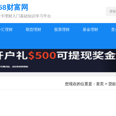
58财富网
|信用卡理财入门基础知识学习平台
外汇理财
期货理财
股票理财
基金理财
贵
您现在的位置是：
首页
>
贷款