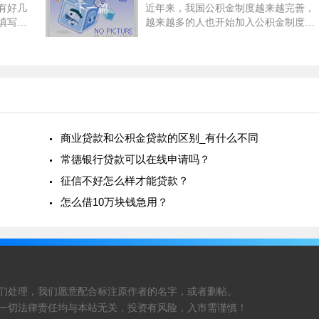
有好几
下一篇
近年来，我国公积金制度越来越完善，
填写贷
越来越多的人也开始加入公积金制度。
000元
对于每个人来说，了解自己需要交多少
利率根
公积金十分重要。本文将从法律规定、
计算方法、个人所得税以及公积金
商业贷款和公积金贷款的区别_有什么不同
常德银行贷款可以在线申请吗？
征信不好怎么样才能贷款？
怎么借10万块钱急用？
们处理，我们愿意配合标注原作者的名字，或者删帖。
一切法律责任均与本站无关，投资有风险，入市需谨慎！