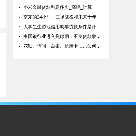
小米金融贷款利息多少_高吗_计算
京东的24小时、三场战役和未来十年
大学生生源地信用助学贷款条件是什么_所需资料有哪些
中国银行业进入焦虑期，不良贷款攀升资产荒蔓延
花呗、借呗、白条、信用卡……如何判断各种借款产品的真实利息？